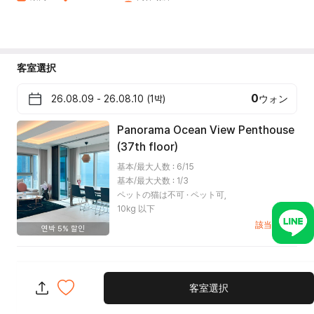
客室選択
0
ウォン
Panorama Ocean View Penthouse
(37th floor)
基本/最大人数 : 6/15
基本/最大犬数 : 1/3
ペットの猫は不可 · ペット可,
10kg 以下
該当日締切
연박 5% 할인
0
ウォン
客室選択