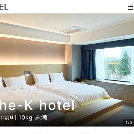
1
/
3