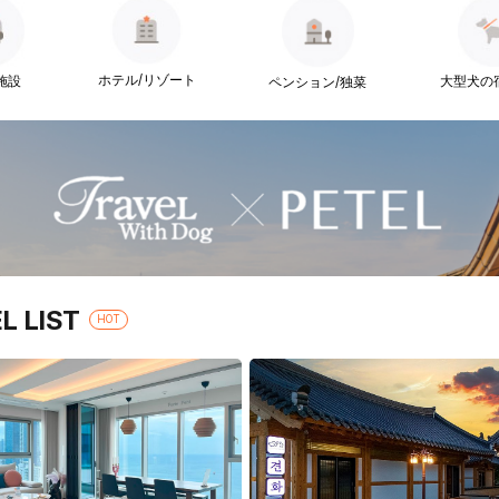
ホテル/リゾート
施設
大型犬の
ペンション/独菜
L LIST
HOT